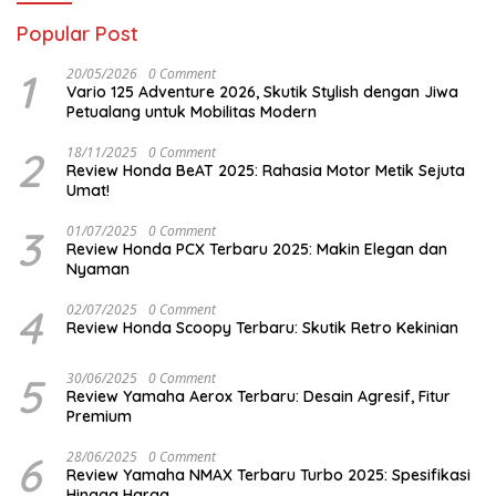
Popular Post
1
20/05/2026
0 Comment
Vario 125 Adventure 2026, Skutik Stylish dengan Jiwa
Petualang untuk Mobilitas Modern
2
18/11/2025
0 Comment
Review Honda BeAT 2025: Rahasia Motor Metik Sejuta
Umat!
3
01/07/2025
0 Comment
Review Honda PCX Terbaru 2025: Makin Elegan dan
Nyaman
4
02/07/2025
0 Comment
Review Honda Scoopy Terbaru: Skutik Retro Kekinian
5
30/06/2025
0 Comment
Review Yamaha Aerox Terbaru: Desain Agresif, Fitur
Premium
6
28/06/2025
0 Comment
Review Yamaha NMAX Terbaru Turbo 2025: Spesifikasi
Hingga Harga