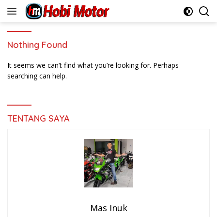
Skip
to
content
Nothing Found
It seems we can’t find what you’re looking for. Perhaps
searching can help.
TENTANG SAYA
Mas Inuk