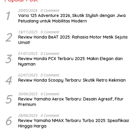
1
20/05/2026
0 Comment
Vario 125 Adventure 2026, Skutik Stylish dengan Jiwa
Petualang untuk Mobilitas Modern
2
18/11/2025
0 Comment
Review Honda BeAT 2025: Rahasia Motor Metik Sejuta
Umat!
3
01/07/2025
0 Comment
Review Honda PCX Terbaru 2025: Makin Elegan dan
Nyaman
4
02/07/2025
0 Comment
Review Honda Scoopy Terbaru: Skutik Retro Kekinian
5
30/06/2025
0 Comment
Review Yamaha Aerox Terbaru: Desain Agresif, Fitur
Premium
6
28/06/2025
0 Comment
Review Yamaha NMAX Terbaru Turbo 2025: Spesifikasi
Hingga Harga