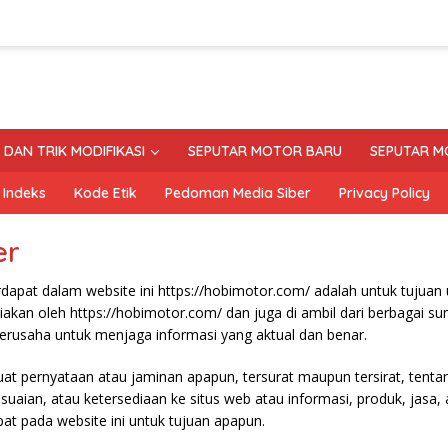
S DAN TRIK MODIFIKASI
SEPUTAR MOTOR BARU
SEPUTAR M
Indeks
Kode Etik
Pedoman Media Siber
Privacy Policy
er
rdapat dalam website ini https://hobimotor.com/ adalah untuk tujua
diakan oleh https://hobimotor.com/ dan juga di ambil dari berbagai sum
erusaha untuk menjaga informasi yang aktual dan benar.
t pernyataan atau jaminan apapun, tersurat maupun tersirat, tentan
suaian, atau ketersediaan ke situs web atau informasi, produk, jasa
pat pada website ini untuk tujuan apapun.