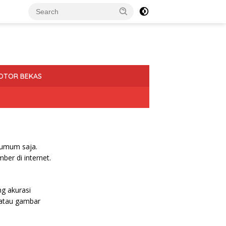
OTOR BEKAS
n umum saja.
ber di internet.
g akurasi
, atau gambar