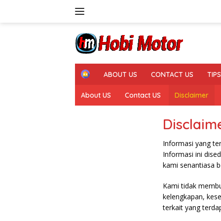
Skip
to
content
H
ABOUT US
CONTACT US
TIP
o
m
About US
Contact US
Disclaimer
e
Disclaim
Informasi yang te
Informasi ini dise
kami senantiasa b
Kami tidak membua
kelengkapan, kese
terkait yang terda