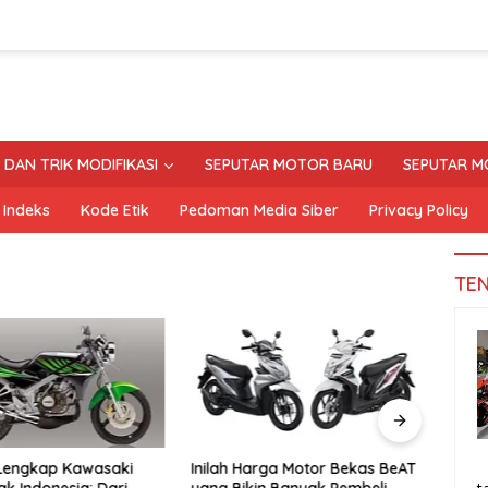
S DAN TRIK MODIFIKASI
SEPUTAR MOTOR BARU
SEPUTAR M
Indeks
Kode Etik
Pedoman Media Siber
Privacy Policy
TE
 Lengkap Kawasaki
Inilah Harga Motor Bekas BeAT
Tand
ak Indonesia: Dari
yang Bikin Banyak Pembeli
Moto