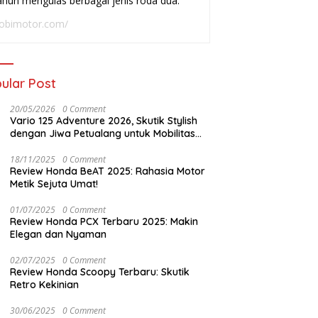
ahun mengulas berbagai jenis roda dua.
adai
Buat Harian
W
obimotor.com/
ular Post
20/05/2026
0 Comment
Vario 125 Adventure 2026, Skutik Stylish
dengan Jiwa Petualang untuk Mobilitas
Modern
18/11/2025
0 Comment
Review Honda BeAT 2025: Rahasia Motor
Metik Sejuta Umat!
01/07/2025
0 Comment
Review Honda PCX Terbaru 2025: Makin
Elegan dan Nyaman
02/07/2025
0 Comment
Review Honda Scoopy Terbaru: Skutik
Retro Kekinian
30/06/2025
0 Comment