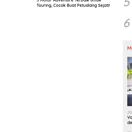
5
5 Motor Adventure Terbaik untuk
Touring, Cocok Buat Petualang Sejati!
6
M
20
Va
de
M