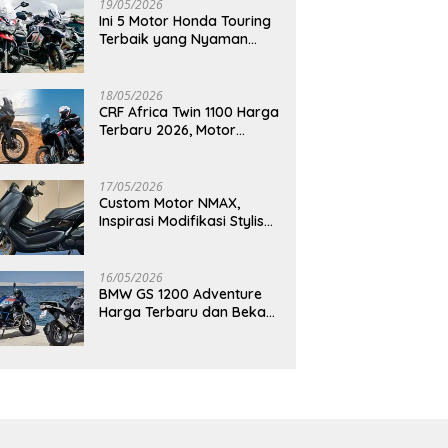
19/05/2026
Ini 5 Motor Honda Touring
Terbaik yang Nyaman
untuk Perjalanan Jauh
18/05/2026
CRF Africa Twin 1100 Harga
Terbaru 2026, Motor
Adventure Premium yang
Bikin Penasaran
17/05/2026
Custom Motor NMAX,
Inspirasi Modifikasi Stylish
yang Bikin Tampilan Makin
Berkelas
16/05/2026
BMW GS 1200 Adventure
Harga Terbaru dan Bekas,
Masih Jadi Motor Impian
Pecinta Touring?