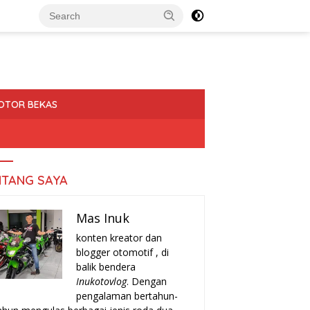
OTOR BEKAS
NTANG SAYA
Mas Inuk
konten kreator dan
blogger otomotif , di
balik bendera
Inukotovlog
. Dengan
pengalaman bertahun-
a-Tanda Turun Mesin
Rekomendasi Motor Matic Irit
H
r yang Harus Kamu
Bekas 2025: Pilihan Terbaik
T