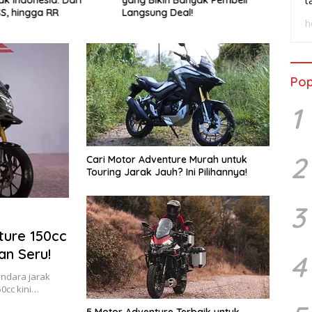
t
SS, hingga RR
Langsung Deal!
Wasp
h
Pop
1
2
Cari Motor Adventure Murah untuk
Touring Jarak Jauh? Ini Pilihannya!
3
nture 150cc
n Seru!
4
ndara jarak
0cc kini…