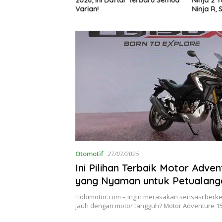
g Bikin Penasaran
Varian!
Ninja R, 
Otomotif
27/07/2025
Ini Pilihan Terbaik Motor Adve
yang Nyaman untuk Petualanga
Hobimotor.com – Ingin merasakan sensasi berke
jauh dengan motor tangguh? Motor Adventure 15