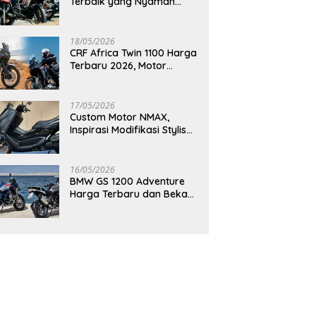
Terbaik yang Nyaman
untuk Perjalanan Jauh
18/05/2026
CRF Africa Twin 1100 Harga
Terbaru 2026, Motor
Adventure Premium yang
Bikin Penasaran
17/05/2026
Custom Motor NMAX,
Inspirasi Modifikasi Stylish
yang Bikin Tampilan Makin
Berkelas
16/05/2026
BMW GS 1200 Adventure
Harga Terbaru dan Bekas,
Masih Jadi Motor Impian
Pecinta Touring?