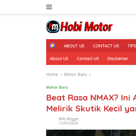
Skip
to
content
H
ABOUT US
CONTACT US
TIP
o
m
About US
Contact US
Disclaimer
e
Home
Motor Baru
Motor Baru
Beat Rasa NMAX? Ini 
Melirik Skutik Kecil 
Mila Blogger
13/05/2026