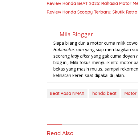
Review Honda BeAT 2025: Rahasia Motor Met
Review Honda Scoopy Terbaru: Skutik Retro
Mila Blogger
Siapa bilang dunia motor cuma milik cowo
Hobimotor.com
yang siap membagikan sudu
seorang
lady biker
yang gak cuma doyan
blog ini, Mila fokus mengulik info motor 
bekas yang masih mulus, sampai rekome
kelihatan keren saat dipakai di jalan.
Beat Rasa NMAX
honda beat
Motor
Read Also