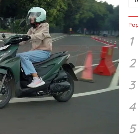
t
Pop
1
2
3
4
5