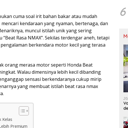
6
 bukan cuma soal irit bahan bakar atau mudah
i mencari kendaraan yang nyaman, bertenaga, dan
 Menariknya, muncul istilah unik yang sering
M
u “Beat Rasa NMAX”. Sekilas terdengar aneh, tetapi
 pengalaman berkendara motor kecil yang terasa
ak orang merasa motor seperti Honda Beat
gkat. Walau dimensinya lebih kecil dibanding
ganggap sensasi berkendaranya cukup mirip
enarnya yang membuat istilah beat rasa nmax
a.
20
Va
de
M
 Kelas
Lebih Premium