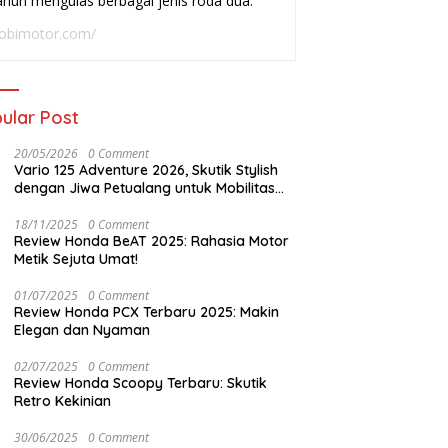
ahun mengulas berbagai jenis roda dua.
adai
Buat Harian
W
obimotor.com/
ular Post
20/05/2026
0 Comment
Vario 125 Adventure 2026, Skutik Stylish
dengan Jiwa Petualang untuk Mobilitas
Modern
18/11/2025
0 Comment
Review Honda BeAT 2025: Rahasia Motor
Metik Sejuta Umat!
01/07/2025
0 Comment
Review Honda PCX Terbaru 2025: Makin
Elegan dan Nyaman
02/07/2025
0 Comment
Review Honda Scoopy Terbaru: Skutik
Retro Kekinian
30/06/2025
0 Comment