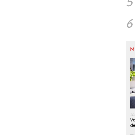
5
6
M
20
Va
de
M