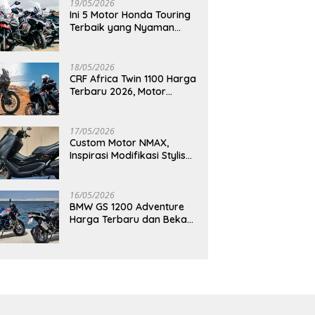
19/05/2026
Ini 5 Motor Honda Touring
Terbaik yang Nyaman
untuk Perjalanan Jauh
18/05/2026
CRF Africa Twin 1100 Harga
Terbaru 2026, Motor
Adventure Premium yang
Bikin Penasaran
17/05/2026
Custom Motor NMAX,
Inspirasi Modifikasi Stylish
yang Bikin Tampilan Makin
Berkelas
16/05/2026
BMW GS 1200 Adventure
Harga Terbaru dan Bekas,
Masih Jadi Motor Impian
Pecinta Touring?