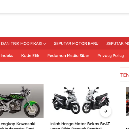
S DAN TRIK MODIFIKASI
SEPUTAR MOTOR BARU
SEPUTAR M
Indeks
Kode Etik
Pedoman Media Siber
Privacy Policy
TE
 Lengkap Kawasaki
Inilah Harga Motor Bekas BeAT
Tand
ak Indonesia: Dari
yang Bikin Banyak Pembeli
Moto