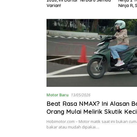
g Bikin Penasaran
Varian!
Ninja R, 
Motor Baru
13/05/2026
Beat Rasa NMAX? Ini Alasan 
Orang Mulai Melirik Skutik Keci
Nyaman
Hobimotor.com – Motor matik saat ini bukan cuma
bakar atau mudah dipakai…