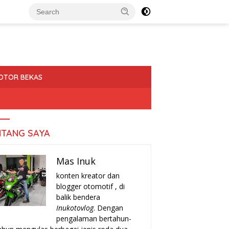
OTOR BEKAS
NTANG SAYA
Mas Inuk
konten kreator dan
blogger otomotif , di
balik bendera
Inukotovlog
. Dengan
pengalaman bertahun-
a-Tanda Turun Mesin
Rekomendasi Motor Matic Irit
H
r yang Harus Kamu
Bekas 2025: Pilihan Terbaik
T