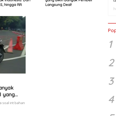
t
SS, hingga RR
Langsung Deal!
Wasp
h
Pop
1
2
3
Banyak
l yang
4
 soal irit bahan