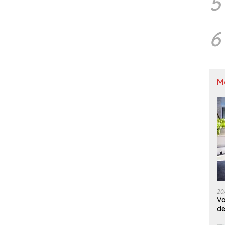
5
6
M
20
Va
de
M