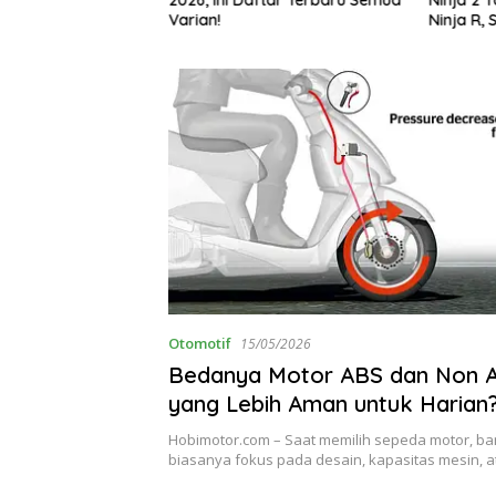
g Bikin Penasaran
Varian!
Ninja R, 
Otomotif
15/05/2026
Bedanya Motor ABS dan Non 
yang Lebih Aman untuk Harian
Hobimotor.com – Saat memilih sepeda motor, b
biasanya fokus pada desain, kapasitas mesin, 