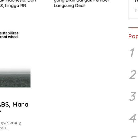
t
SS, hingga RR
Langsung Deal!
Wasp
h
Pop
1
2
3
ABS, Mana
?
4
anyak orang
atau…