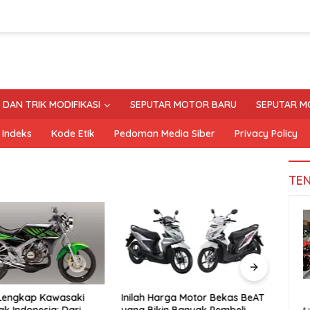
S DAN TRIK MODIFIKASI
SEPUTAR MOTOR BARU
SEPUTAR M
Indeks
Kode Etik
Pedoman Media Siber
Privacy Policy
TE
 Lengkap Kawasaki
Inilah Harga Motor Bekas BeAT
Tand
ak Indonesia: Dari
yang Bikin Banyak Pembeli
Moto