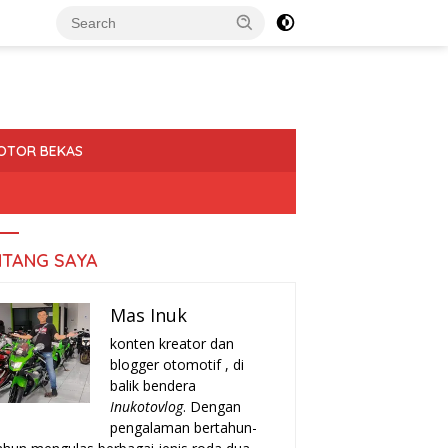
OTOR BEKAS
NTANG SAYA
Mas Inuk
konten kreator dan
blogger otomotif , di
balik bendera
Inukotovlog
. Dengan
pengalaman bertahun-
a-Tanda Turun Mesin
Rekomendasi Motor Matic Irit
H
r yang Harus Kamu
Bekas 2025: Pilihan Terbaik
T