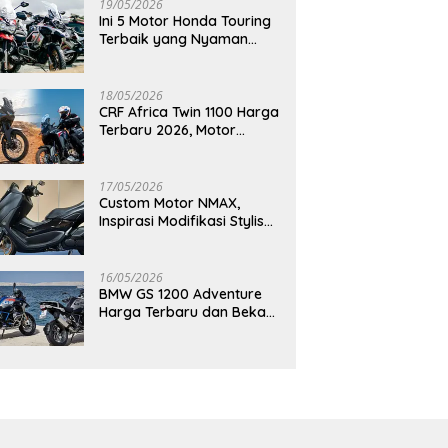
19/05/2026
Ini 5 Motor Honda Touring
Terbaik yang Nyaman
untuk Perjalanan Jauh
18/05/2026
CRF Africa Twin 1100 Harga
Terbaru 2026, Motor
Adventure Premium yang
Bikin Penasaran
17/05/2026
Custom Motor NMAX,
Inspirasi Modifikasi Stylish
yang Bikin Tampilan Makin
Berkelas
16/05/2026
BMW GS 1200 Adventure
Harga Terbaru dan Bekas,
Masih Jadi Motor Impian
Pecinta Touring?