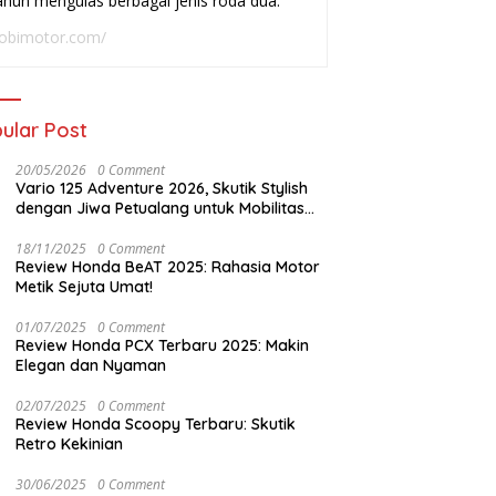
ahun mengulas berbagai jenis roda dua.
adai
Buat Harian
W
obimotor.com/
ular Post
20/05/2026
0 Comment
Vario 125 Adventure 2026, Skutik Stylish
dengan Jiwa Petualang untuk Mobilitas
Modern
18/11/2025
0 Comment
Review Honda BeAT 2025: Rahasia Motor
Metik Sejuta Umat!
01/07/2025
0 Comment
Review Honda PCX Terbaru 2025: Makin
Elegan dan Nyaman
02/07/2025
0 Comment
Review Honda Scoopy Terbaru: Skutik
Retro Kekinian
30/06/2025
0 Comment