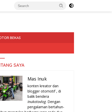
OTOR BEKAS
NTANG SAYA
Mas Inuk
konten kreator dan
blogger otomotif , di
balik bendera
Inukotovlog
. Dengan
pengalaman bertahun-
a-Tanda Turun Mesin
Rekomendasi Motor Matic Irit
H
r yang Harus Kamu
Bekas 2025: Pilihan Terbaik
T