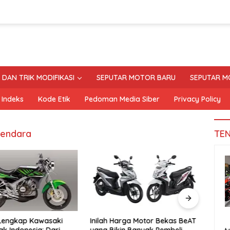
S DAN TRIK MODIFIKASI
SEPUTAR MOTOR BARU
SEPUTAR M
Indeks
Kode Etik
Pedoman Media Siber
Privacy Policy
kendara
TE
 Lengkap Kawasaki
Inilah Harga Motor Bekas BeAT
Tand
ak Indonesia: Dari
yang Bikin Banyak Pembeli
Moto