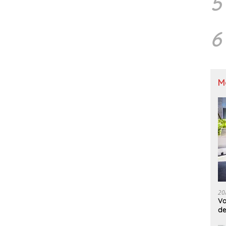
5
6
M
20
Va
de
M