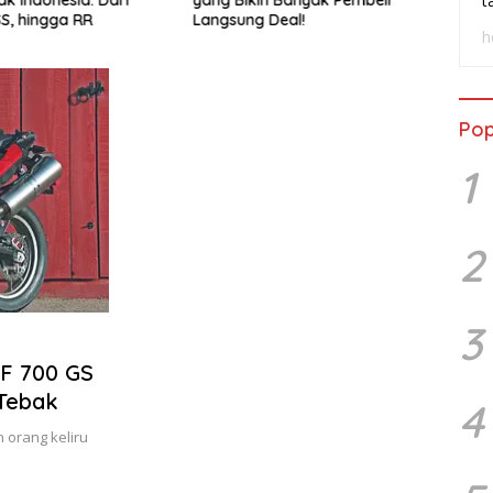
t
SS, hingga RR
Langsung Deal!
Wasp
h
Pop
1
2
3
 F 700 GS
 Tebak
4
 orang keliru