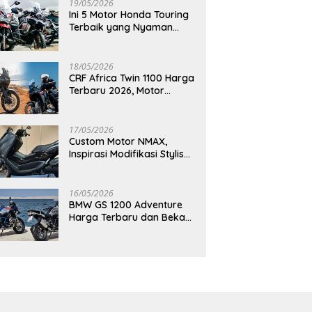
19/05/2026
Ini 5 Motor Honda Touring
Terbaik yang Nyaman
untuk Perjalanan Jauh
18/05/2026
CRF Africa Twin 1100 Harga
Terbaru 2026, Motor
Adventure Premium yang
Bikin Penasaran
17/05/2026
Custom Motor NMAX,
Inspirasi Modifikasi Stylish
yang Bikin Tampilan Makin
Berkelas
16/05/2026
BMW GS 1200 Adventure
Harga Terbaru dan Bekas,
Masih Jadi Motor Impian
Pecinta Touring?