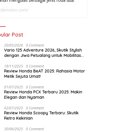
ahun mengulas berbagai jenis roda dua.
adai
Buat Harian
W
obimotor.com/
ular Post
20/05/2026
0 Comment
Vario 125 Adventure 2026, Skutik Stylish
dengan Jiwa Petualang untuk Mobilitas
Modern
18/11/2025
0 Comment
Review Honda BeAT 2025: Rahasia Motor
Metik Sejuta Umat!
01/07/2025
0 Comment
Review Honda PCX Terbaru 2025: Makin
Elegan dan Nyaman
02/07/2025
0 Comment
Review Honda Scoopy Terbaru: Skutik
Retro Kekinian
30/06/2025
0 Comment