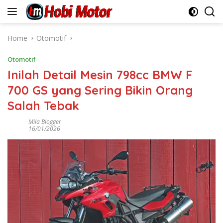
Skip
to
content
Home
Otomotif
Otomotif
Inilah Detail Mesin 798cc BMW F
700 GS yang Sering Bikin Orang
Salah Tebak
Mila Blogger
16/01/2026