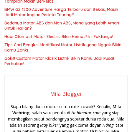
Tampilan Makin Berkelas
BMW GS 1200 Adventure Harga Terbaru dan Bekas, Masih
Jadi Motor Impian Pecinta Touring?
Bedanya Motor ABS dan Non ABS, Mana yang Lebih Aman
untuk Harian?
Hobi Otomotif Motor Electric Bikin Hemat? Ini Faktanya!
Tips Cari Bengkel Modifikasi Motor Listrik yang Nggak Bikin
Kamu Zonk!
Gokil! Custom Motor Klasik Listrik Bikin Kamu Jadi Pusat
Perhatian!
Mila Blogger
Siapa bilang dunia motor cuma milik cowok? Kenalin,
Mila
Webring
, salah satu penulis di
Hobimotor.com
yang siap
membagikan sudut pandangnya seputar dunia roda dua. Mila
adalah seorang
lady biker
yang gak cuma doyan
riding
, tapi
juga paham betul luar-dalamnya motor. Di blog ini, Mila