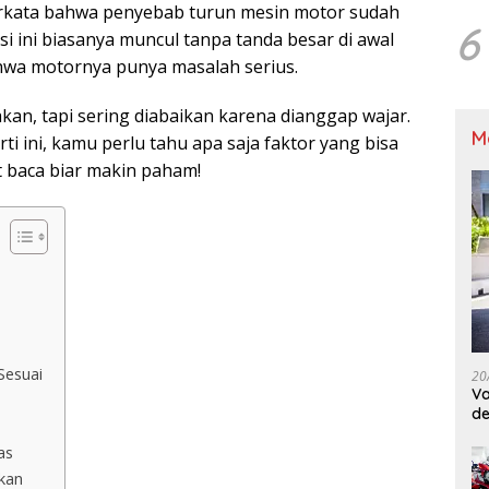
berkata bahwa penyebab turun mesin motor sudah
6
si ini biasanya muncul tanpa tanda besar di awal
hwa motornya punya masalah serius.
kan, tapi sering diabaikan karena dianggap wajar.
M
i ini, kamu perlu tahu apa saja faktor yang bisa
 baca biar makin paham!
Sesuai
20
Va
de
M
as
ukan