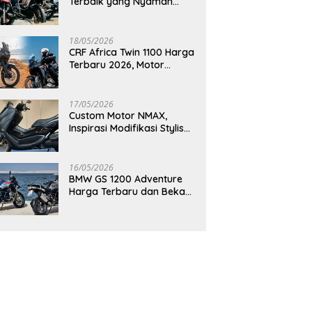
Terbaik yang Nyaman
untuk Perjalanan Jauh
18/05/2026
CRF Africa Twin 1100 Harga
Terbaru 2026, Motor
Adventure Premium yang
Bikin Penasaran
17/05/2026
Custom Motor NMAX,
Inspirasi Modifikasi Stylish
yang Bikin Tampilan Makin
Berkelas
16/05/2026
BMW GS 1200 Adventure
Harga Terbaru dan Bekas,
Masih Jadi Motor Impian
Pecinta Touring?