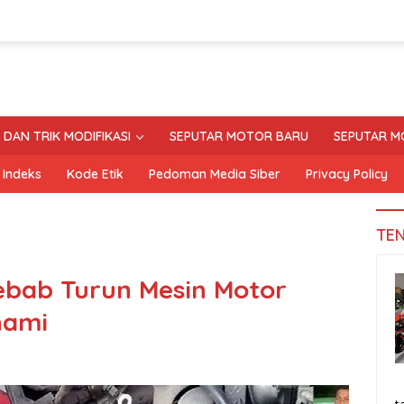
S DAN TRIK MODIFIKASI
SEPUTAR MOTOR BARU
SEPUTAR M
Indeks
Kode Etik
Pedoman Media Siber
Privacy Policy
TE
yebab Turun Mesin Motor
hami