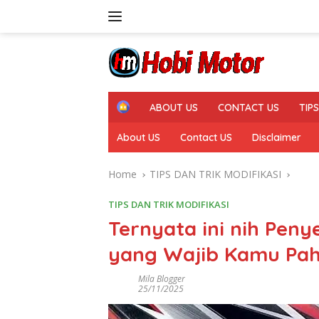
Skip
to
content
H
ABOUT US
CONTACT US
TIP
o
m
About US
Contact US
Disclaimer
e
Home
TIPS DAN TRIK MODIFIKASI
TIPS DAN TRIK MODIFIKASI
Ternyata ini nih Pen
yang Wajib Kamu Pa
Mila Blogger
25/11/2025