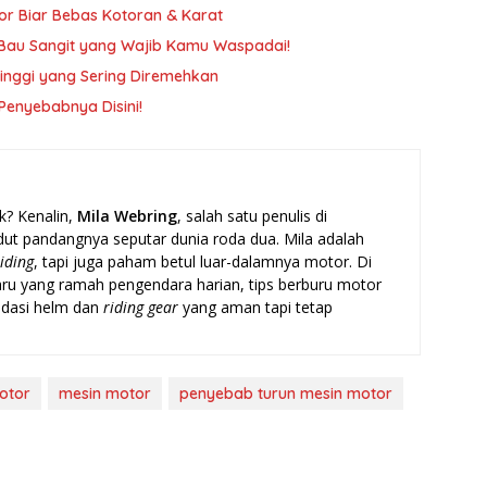
or Biar Bebas Kotoran & Karat
 Bau Sangit yang Wajib Kamu Waspadai!
inggi yang Sering Diremehkan
Penyebabnya Disini!
k? Kenalin,
Mila Webring
, salah satu penulis di
t pandangnya seputar dunia roda dua. Mila adalah
riding
, tapi juga paham betul luar-dalamnya motor. Di
baru yang ramah pengendara harian, tips berburu motor
ndasi helm dan
riding gear
yang aman tapi tetap
otor
mesin motor
penyebab turun mesin motor