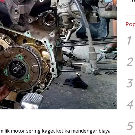
t
Pop
1
2
3
4
5
milik motor sering kaget ketika mendengar biaya