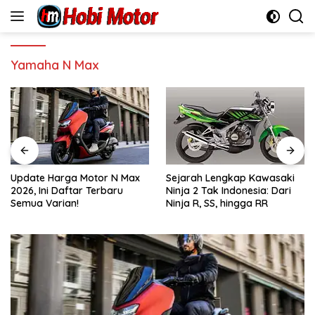
Skip
to
content
Yamaha N Max
Update Harga Motor N Max
Sejarah Lengkap Kawasaki
2026, Ini Daftar Terbaru
Ninja 2 Tak Indonesia: Dari
Semua Varian!
Ninja R, SS, hingga RR