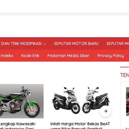
S DAN TRIK MODIFIKASI
SEPUTAR MOTOR BARU
SEPUTAR M
Indeks
Kode Etik
Pedoman Media Siber
Privacy Policy
TE
 Lengkap Kawasaki
Inilah Harga Motor Bekas BeAT
Tand
ak Indonesia: Dari
yang Bikin Banyak Pembeli
Moto