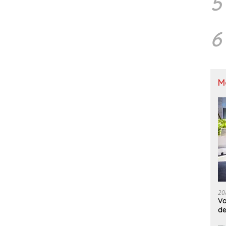
5
6
M
20
Va
de
M