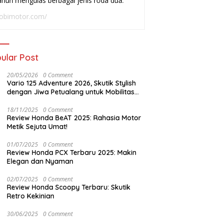
ahun mengulas berbagai jenis roda dua.
adai
Buat Harian
W
obimotor.com/
ular Post
20/05/2026
0 Comment
Vario 125 Adventure 2026, Skutik Stylish
dengan Jiwa Petualang untuk Mobilitas
Modern
18/11/2025
0 Comment
Review Honda BeAT 2025: Rahasia Motor
Metik Sejuta Umat!
01/07/2025
0 Comment
Review Honda PCX Terbaru 2025: Makin
Elegan dan Nyaman
02/07/2025
0 Comment
Review Honda Scoopy Terbaru: Skutik
Retro Kekinian
30/06/2025
0 Comment