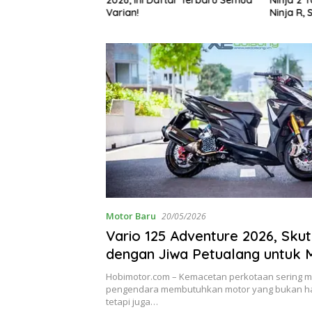
g Bikin Penasaran
Varian!
Ninja R, 
Motor Baru
20/05/2026
Vario 125 Adventure 2026, Skuti
dengan Jiwa Petualang untuk M
Modern
Hobimotor.com – Kemacetan perkotaan sering 
pengendara membutuhkan motor yang bukan h
tetapi juga…