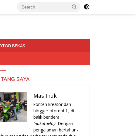
OTOR BEKAS
NTANG SAYA
Mas Inuk
konten kreator dan
blogger otomotif , di
balik bendera
Inukotovlog
. Dengan
pengalaman bertahun-
a-Tanda Turun Mesin
Rekomendasi Motor Matic Irit
H
r yang Harus Kamu
Bekas 2025: Pilihan Terbaik
T