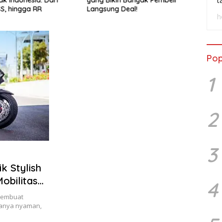
t
SS, hingga RR
Langsung Deal!
Wasp
h
Pop
1
2
3
k Stylish
obilitas
4
membuat
anya nyaman,