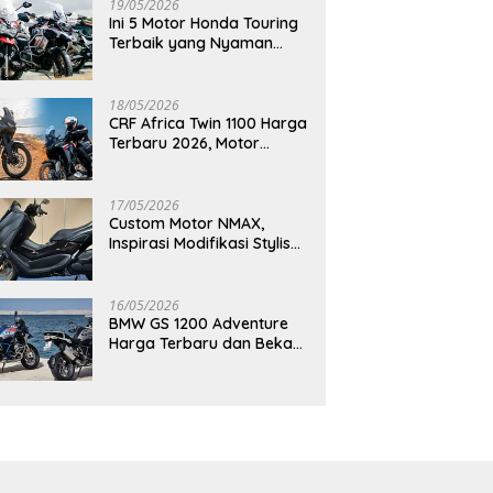
19/05/2026
Ini 5 Motor Honda Touring
Terbaik yang Nyaman
untuk Perjalanan Jauh
18/05/2026
CRF Africa Twin 1100 Harga
Terbaru 2026, Motor
Adventure Premium yang
Bikin Penasaran
17/05/2026
Custom Motor NMAX,
Inspirasi Modifikasi Stylish
yang Bikin Tampilan Makin
Berkelas
16/05/2026
BMW GS 1200 Adventure
Harga Terbaru dan Bekas,
Masih Jadi Motor Impian
Pecinta Touring?