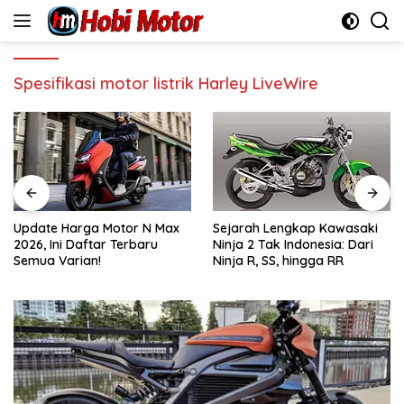
Skip
to
content
Spesifikasi motor listrik Harley LiveWire
Update Harga Motor N Max
Sejarah Lengkap Kawasaki
2026, Ini Daftar Terbaru
Ninja 2 Tak Indonesia: Dari
Semua Varian!
Ninja R, SS, hingga RR