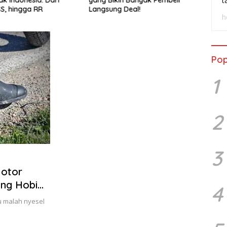
t
SS, hingga RR
Langsung Deal!
Wasp
h
Pop
1
2
3
Motor
ang Hobi
4
u malah nyesel