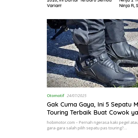
g Bikin Penasaran
Varian!
Ninja R, 
Otomotif
24/07/2025
Gak Cuma Gaya, Ini 5 Sepatu 
Touring Terbaik Buat Cowok y
Turingan Jauh!
hobimotor.com – Pernah ngerasa kaki pegel ata
gara-gara salah pilih sepatu pas touring?…