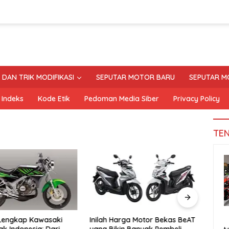
S DAN TRIK MODIFIKASI
SEPUTAR MOTOR BARU
SEPUTAR M
Indeks
Kode Etik
Pedoman Media Siber
Privacy Policy
TE
 Lengkap Kawasaki
Inilah Harga Motor Bekas BeAT
Tand
ak Indonesia: Dari
yang Bikin Banyak Pembeli
Moto