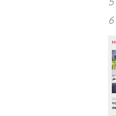
5
6
M
20
Va
de
M