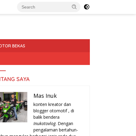
OTOR BEKAS
NTANG SAYA
Mas Inuk
konten kreator dan
blogger otomotif , di
balik bendera
Inukotovlog
. Dengan
pengalaman bertahun-
a-Tanda Turun Mesin
Rekomendasi Motor Matic Irit
H
r yang Harus Kamu
Bekas 2025: Pilihan Terbaik
T