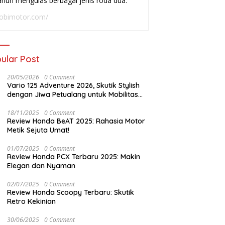
ahun mengulas berbagai jenis roda dua.
adai
Buat Harian
W
obimotor.com/
ular Post
20/05/2026
0 Comment
Vario 125 Adventure 2026, Skutik Stylish
dengan Jiwa Petualang untuk Mobilitas
Modern
18/11/2025
0 Comment
Review Honda BeAT 2025: Rahasia Motor
Metik Sejuta Umat!
01/07/2025
0 Comment
Review Honda PCX Terbaru 2025: Makin
Elegan dan Nyaman
02/07/2025
0 Comment
Review Honda Scoopy Terbaru: Skutik
Retro Kekinian
30/06/2025
0 Comment