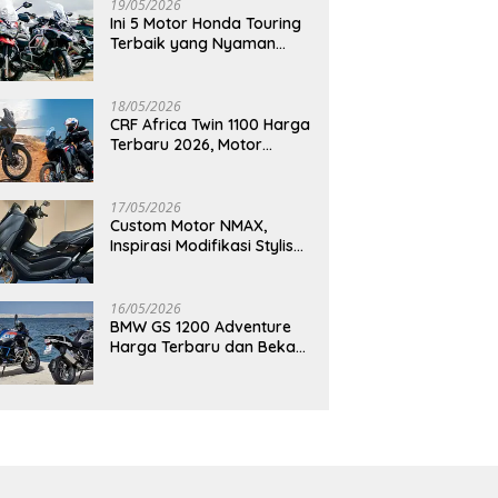
19/05/2026
Ini 5 Motor Honda Touring
Terbaik yang Nyaman
untuk Perjalanan Jauh
18/05/2026
CRF Africa Twin 1100 Harga
Terbaru 2026, Motor
Adventure Premium yang
Bikin Penasaran
17/05/2026
Custom Motor NMAX,
Inspirasi Modifikasi Stylish
yang Bikin Tampilan Makin
Berkelas
16/05/2026
BMW GS 1200 Adventure
Harga Terbaru dan Bekas,
Masih Jadi Motor Impian
Pecinta Touring?