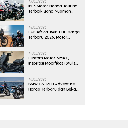
19/05/2026
Ini 5 Motor Honda Touring
Terbaik yang Nyaman
untuk Perjalanan Jauh
18/05/2026
CRF Africa Twin 1100 Harga
Terbaru 2026, Motor
Adventure Premium yang
Bikin Penasaran
17/05/2026
Custom Motor NMAX,
Inspirasi Modifikasi Stylish
yang Bikin Tampilan Makin
Berkelas
16/05/2026
BMW GS 1200 Adventure
Harga Terbaru dan Bekas,
Masih Jadi Motor Impian
Pecinta Touring?