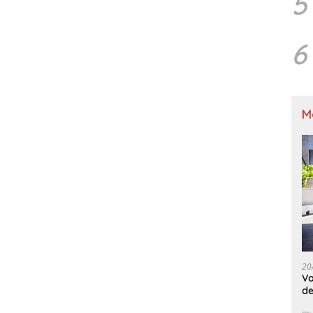
5
6
M
20
Va
de
M