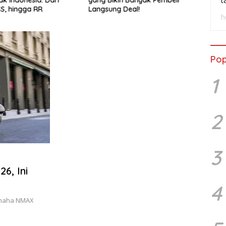
t
SS, hingga RR
Langsung Deal!
Wasp
h
Pop
1
2
3
6, Ini
4
Yamaha NMAX