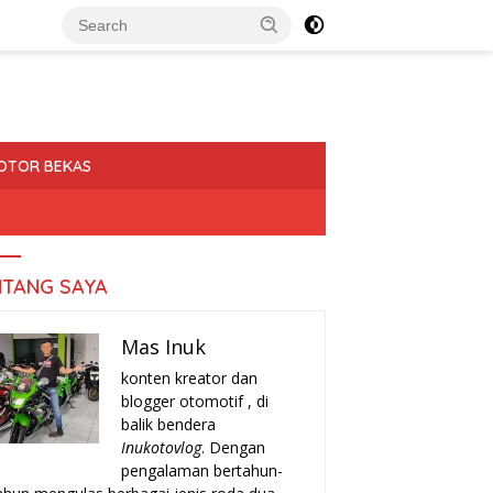
OTOR BEKAS
NTANG SAYA
Mas Inuk
konten kreator dan
blogger otomotif , di
balik bendera
Inukotovlog
. Dengan
pengalaman bertahun-
a-Tanda Turun Mesin
Rekomendasi Motor Matic Irit
H
r yang Harus Kamu
Bekas 2025: Pilihan Terbaik
T