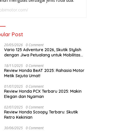
ahun mengulas berbagai jenis roda dua.
adai
Buat Harian
W
obimotor.com/
ular Post
20/05/2026
0 Comment
Vario 125 Adventure 2026, Skutik Stylish
dengan Jiwa Petualang untuk Mobilitas
Modern
18/11/2025
0 Comment
Review Honda BeAT 2025: Rahasia Motor
Metik Sejuta Umat!
01/07/2025
0 Comment
Review Honda PCX Terbaru 2025: Makin
Elegan dan Nyaman
02/07/2025
0 Comment
Review Honda Scoopy Terbaru: Skutik
Retro Kekinian
30/06/2025
0 Comment