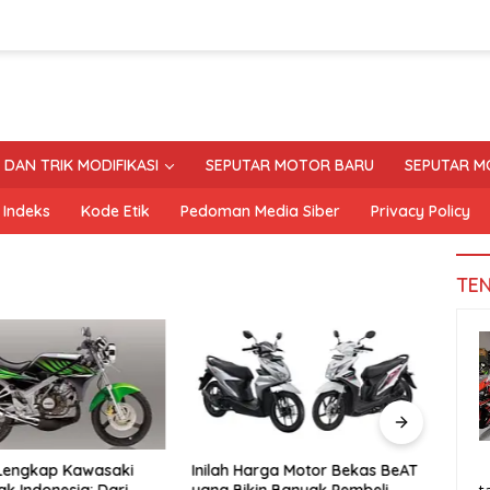
S DAN TRIK MODIFIKASI
SEPUTAR MOTOR BARU
SEPUTAR M
Indeks
Kode Etik
Pedoman Media Siber
Privacy Policy
TE
 Lengkap Kawasaki
Inilah Harga Motor Bekas BeAT
Tand
ak Indonesia: Dari
yang Bikin Banyak Pembeli
Moto