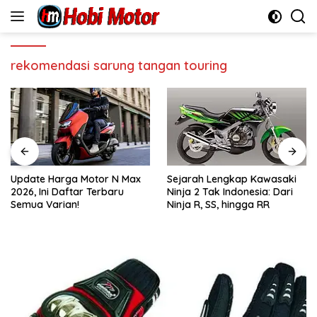
Skip
to
content
rekomendasi sarung tangan touring
Update Harga Motor N Max
Sejarah Lengkap Kawasaki
2026, Ini Daftar Terbaru
Ninja 2 Tak Indonesia: Dari
Semua Varian!
Ninja R, SS, hingga RR