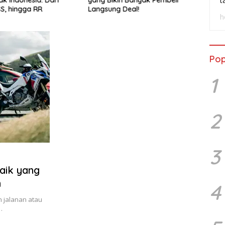
t
SS, hingga RR
Langsung Deal!
Wasp
h
Pop
1
2
3
baik yang
h
4
h jalanan atau
…