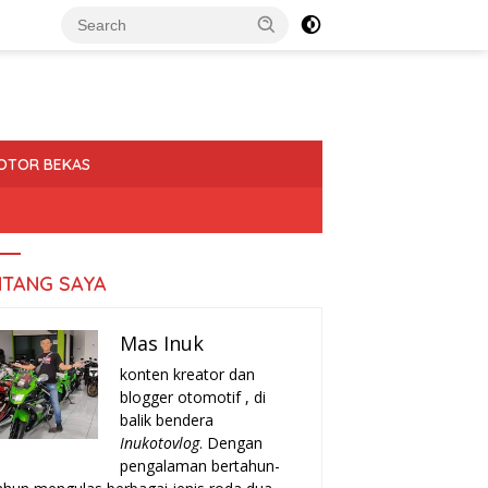
OTOR BEKAS
NTANG SAYA
Mas Inuk
konten kreator dan
blogger otomotif , di
balik bendera
Inukotovlog
. Dengan
pengalaman bertahun-
a-Tanda Turun Mesin
Rekomendasi Motor Matic Irit
H
r yang Harus Kamu
Bekas 2025: Pilihan Terbaik
T