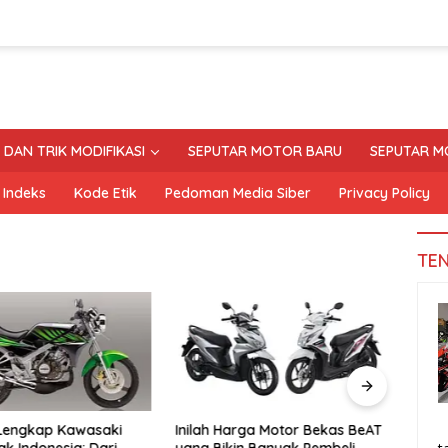
S DAN TRIK MODIFIKASI
SEPUTAR MOTOR BARU
SEPUTAR M
Indeks
Kode Etik
Pedoman Media Siber
Privacy Policy
TE
 Lengkap Kawasaki
Inilah Harga Motor Bekas BeAT
Tand
ak Indonesia: Dari
yang Bikin Banyak Pembeli
Moto