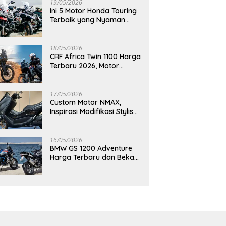
19/05/2026
Ini 5 Motor Honda Touring
Terbaik yang Nyaman
untuk Perjalanan Jauh
18/05/2026
CRF Africa Twin 1100 Harga
Terbaru 2026, Motor
Adventure Premium yang
Bikin Penasaran
17/05/2026
Custom Motor NMAX,
Inspirasi Modifikasi Stylish
yang Bikin Tampilan Makin
Berkelas
16/05/2026
BMW GS 1200 Adventure
Harga Terbaru dan Bekas,
Masih Jadi Motor Impian
Pecinta Touring?