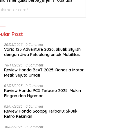
ahun mengulas berbagai jenis roda dua.
adai
Buat Harian
W
obimotor.com/
ular Post
20/05/2026
0 Comment
Vario 125 Adventure 2026, Skutik Stylish
dengan Jiwa Petualang untuk Mobilitas
Modern
18/11/2025
0 Comment
Review Honda BeAT 2025: Rahasia Motor
Metik Sejuta Umat!
01/07/2025
0 Comment
Review Honda PCX Terbaru 2025: Makin
Elegan dan Nyaman
02/07/2025
0 Comment
Review Honda Scoopy Terbaru: Skutik
Retro Kekinian
30/06/2025
0 Comment