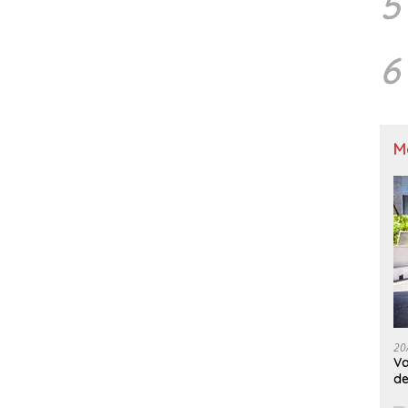
5
6
M
20
Va
de
M