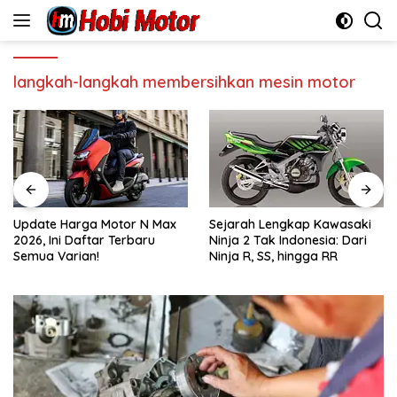
Skip
to
content
langkah-langkah membersihkan mesin motor
Update Harga Motor N Max
Sejarah Lengkap Kawasaki
2026, Ini Daftar Terbaru
Ninja 2 Tak Indonesia: Dari
Semua Varian!
Ninja R, SS, hingga RR