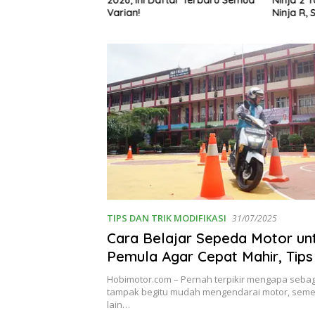
g Bikin Penasaran
Varian!
Ninja R, 
TIPS DAN TRIK MODIFIKASI
31/07/2025
Cara Belajar Sepeda Motor un
Pemula Agar Cepat Mahir, Tip
dan Aman!
Hobimotor.com – Pernah terpikir mengapa seba
tampak begitu mudah mengendarai motor, seme
lain…