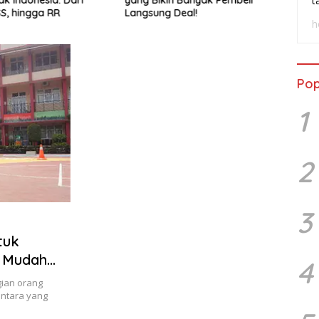
t
SS, hingga RR
Langsung Deal!
Wasp
h
Pop
1
2
3
tuk
s Mudah
4
gian orang
ntara yang