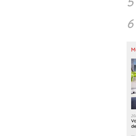
5
6
M
20
Va
de
M