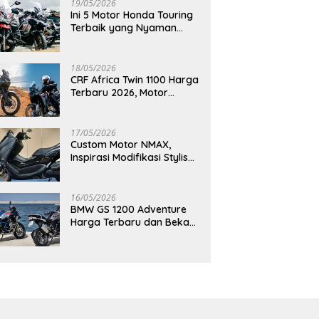
19/05/2026
Ini 5 Motor Honda Touring
Terbaik yang Nyaman
untuk Perjalanan Jauh
18/05/2026
CRF Africa Twin 1100 Harga
Terbaru 2026, Motor
Adventure Premium yang
Bikin Penasaran
17/05/2026
Custom Motor NMAX,
Inspirasi Modifikasi Stylish
yang Bikin Tampilan Makin
Berkelas
16/05/2026
BMW GS 1200 Adventure
Harga Terbaru dan Bekas,
Masih Jadi Motor Impian
Pecinta Touring?