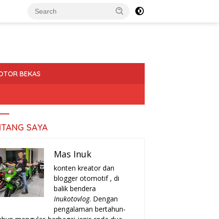
OTOR BEKAS
NTANG SAYA
Mas Inuk
konten kreator dan
blogger otomotif , di
balik bendera
Inukotovlog
. Dengan
pengalaman bertahun-
a-Tanda Turun Mesin
Rekomendasi Motor Matic Irit
H
r yang Harus Kamu
Bekas 2025: Pilihan Terbaik
T