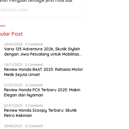
ahun mengulas berbagai jenis roda dua.
adai
Buat Harian
W
obimotor.com/
ular Post
20/05/2026
0 Comment
Vario 125 Adventure 2026, Skutik Stylish
dengan Jiwa Petualang untuk Mobilitas
Modern
18/11/2025
0 Comment
Review Honda BeAT 2025: Rahasia Motor
Metik Sejuta Umat!
01/07/2025
0 Comment
Review Honda PCX Terbaru 2025: Makin
Elegan dan Nyaman
02/07/2025
0 Comment
Review Honda Scoopy Terbaru: Skutik
Retro Kekinian
30/06/2025
0 Comment