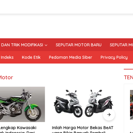
S DAN TRIK MODIFIKASI
SEPUTAR MOTOR BARU
SEPUTAR M
Indeks
Kode Etik
Pedoman Media Siber
Privacy Policy
Motor
TE
 Lengkap Kawasaki
Inilah Harga Motor Bekas BeAT
Tand
ak Indonesia: Dari
yang Bikin Banyak Pembeli
Moto