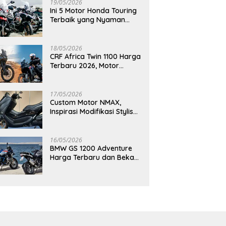
19/05/2026
Ini 5 Motor Honda Touring
Terbaik yang Nyaman
untuk Perjalanan Jauh
18/05/2026
CRF Africa Twin 1100 Harga
Terbaru 2026, Motor
Adventure Premium yang
Bikin Penasaran
17/05/2026
Custom Motor NMAX,
Inspirasi Modifikasi Stylish
yang Bikin Tampilan Makin
Berkelas
16/05/2026
BMW GS 1200 Adventure
Harga Terbaru dan Bekas,
Masih Jadi Motor Impian
Pecinta Touring?