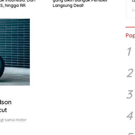
t
SS, hingga RR
Langsung Deal!
Wasp
h
Pop
1
2
3
dson
cut
4
agi sama motor