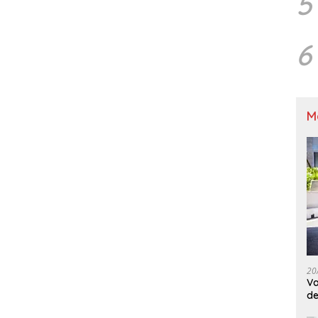
5
6
M
20
Va
de
M