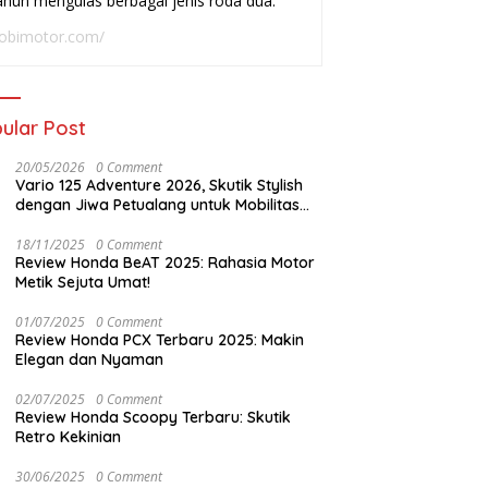
ahun mengulas berbagai jenis roda dua.
adai
Buat Harian
W
obimotor.com/
ular Post
20/05/2026
0 Comment
Vario 125 Adventure 2026, Skutik Stylish
dengan Jiwa Petualang untuk Mobilitas
Modern
18/11/2025
0 Comment
Review Honda BeAT 2025: Rahasia Motor
Metik Sejuta Umat!
01/07/2025
0 Comment
Review Honda PCX Terbaru 2025: Makin
Elegan dan Nyaman
02/07/2025
0 Comment
Review Honda Scoopy Terbaru: Skutik
Retro Kekinian
30/06/2025
0 Comment