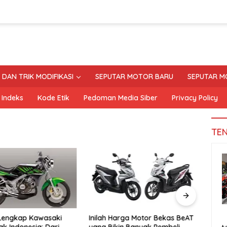
S DAN TRIK MODIFIKASI
SEPUTAR MOTOR BARU
SEPUTAR M
Indeks
Kode Etik
Pedoman Media Siber
Privacy Policy
TE
 Lengkap Kawasaki
Inilah Harga Motor Bekas BeAT
Tand
ak Indonesia: Dari
yang Bikin Banyak Pembeli
Moto