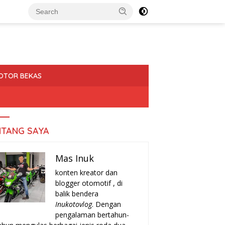
OTOR BEKAS
NTANG SAYA
Mas Inuk
konten kreator dan
blogger otomotif , di
balik bendera
Inukotovlog
. Dengan
pengalaman bertahun-
a-Tanda Turun Mesin
Rekomendasi Motor Matic Irit
H
r yang Harus Kamu
Bekas 2025: Pilihan Terbaik
T