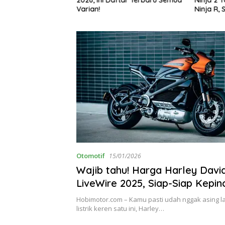
g Bikin Penasaran
Varian!
Ninja R, 
Otomotif
15/01/2026
Wajib tahu! Harga Harley Davi
LiveWire 2025, Siap-Siap Kepin
Hobimotor.com – Kamu pasti udah nggak asing l
listrik keren satu ini, Harley…