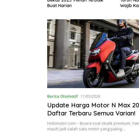
an
Wajib Kamu Tahu!
Perja
Berita Otomotif
11/05/2026
Update Harga Motor N Max 202
Daftar Terbaru Semua Varian!
Hobimotor.com – Bicara soal skutik premium, 
masih jadi salah satu motor yang paling…