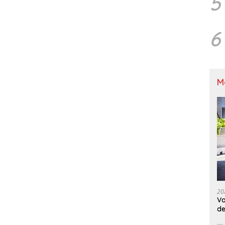
5
6
M
20
Va
de
M