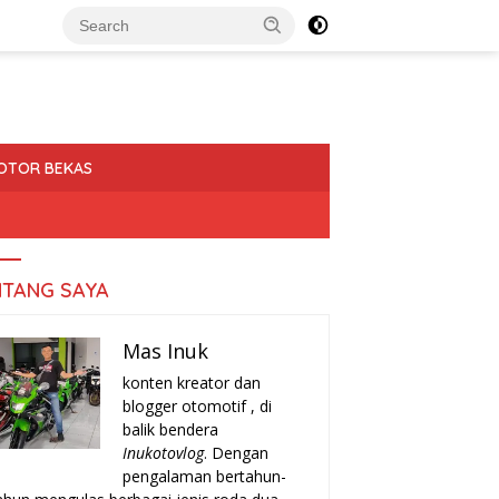
OTOR BEKAS
NTANG SAYA
Mas Inuk
konten kreator dan
blogger otomotif , di
balik bendera
Inukotovlog
. Dengan
pengalaman bertahun-
date Harga Motor N Max
Sejarah Lengkap Kawasaki
26, Ini Daftar Terbaru Semua
Ninja 2 Tak Indonesia: Dari