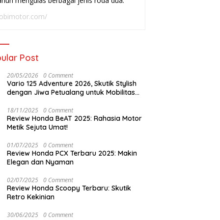
ahun mengulas berbagai jenis roda dua.
rian!
Ninja R, SS, hingga RR
obimotor.com/
ular Post
20/05/2026
0 Comment
Vario 125 Adventure 2026, Skutik Stylish
dengan Jiwa Petualang untuk Mobilitas
Modern
18/11/2025
0 Comment
Review Honda BeAT 2025: Rahasia Motor
Metik Sejuta Umat!
01/07/2025
0 Comment
Review Honda PCX Terbaru 2025: Makin
Elegan dan Nyaman
02/07/2025
0 Comment
Review Honda Scoopy Terbaru: Skutik
Retro Kekinian
30/06/2025
0 Comment