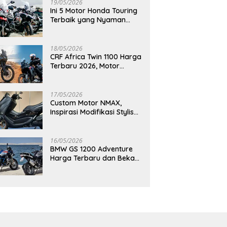
19/05/2026
Ini 5 Motor Honda Touring
Terbaik yang Nyaman
untuk Perjalanan Jauh
18/05/2026
CRF Africa Twin 1100 Harga
Terbaru 2026, Motor
Adventure Premium yang
Bikin Penasaran
17/05/2026
Custom Motor NMAX,
Inspirasi Modifikasi Stylish
yang Bikin Tampilan Makin
Berkelas
16/05/2026
BMW GS 1200 Adventure
Harga Terbaru dan Bekas,
Masih Jadi Motor Impian
Pecinta Touring?