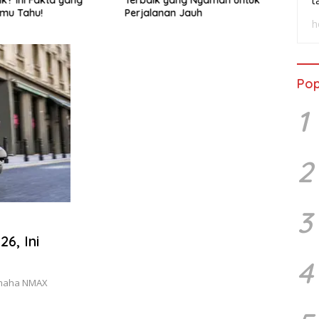
t
lanan Jauh
Premium yang Bikin Penasaran
Va
h
Pop
1
2
3
6, Ini
4
Yamaha NMAX