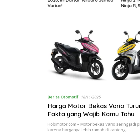
g Bikin Penasaran
Varian!
Ninja R, 
Berita Otomotif
18/11/2025
Harga Motor Bekas Vario Turun
Fakta yang Wajib Kamu Tahu!
Hobimotor.com – Motor bekas Vario sering jadi pi
karena harganya lebih ramah di kantong,…