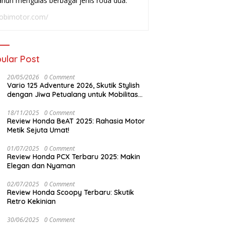
ahun mengulas berbagai jenis roda dua.
adai
Buat Harian
W
obimotor.com/
ular Post
20/05/2026
0 Comment
Vario 125 Adventure 2026, Skutik Stylish
dengan Jiwa Petualang untuk Mobilitas
Modern
18/11/2025
0 Comment
Review Honda BeAT 2025: Rahasia Motor
Metik Sejuta Umat!
01/07/2025
0 Comment
Review Honda PCX Terbaru 2025: Makin
Elegan dan Nyaman
02/07/2025
0 Comment
Review Honda Scoopy Terbaru: Skutik
Retro Kekinian
30/06/2025
0 Comment