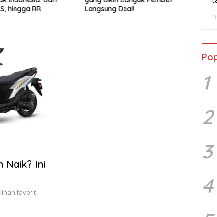
t
SS, hingga RR
Langsung Deal!
Wasp
h
Pop
1
2
3
 Naik? Ini
4
lihan favorit