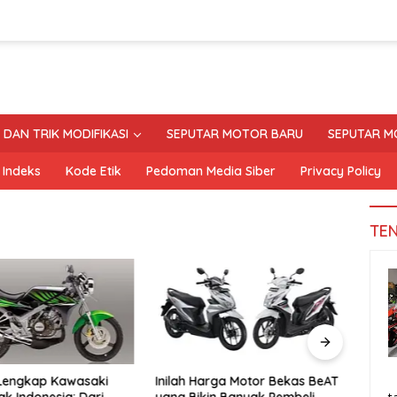
S DAN TRIK MODIFIKASI
SEPUTAR MOTOR BARU
SEPUTAR M
Indeks
Kode Etik
Pedoman Media Siber
Privacy Policy
TE
 Lengkap Kawasaki
Inilah Harga Motor Bekas BeAT
Tand
ak Indonesia: Dari
yang Bikin Banyak Pembeli
Moto