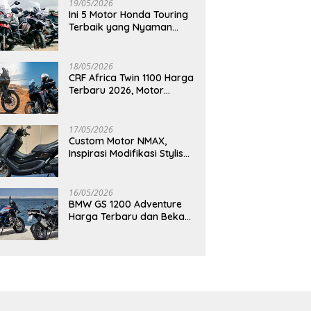
19/05/2026
Ini 5 Motor Honda Touring
Terbaik yang Nyaman
untuk Perjalanan Jauh
18/05/2026
CRF Africa Twin 1100 Harga
Terbaru 2026, Motor
Adventure Premium yang
Bikin Penasaran
17/05/2026
Custom Motor NMAX,
Inspirasi Modifikasi Stylish
yang Bikin Tampilan Makin
Berkelas
16/05/2026
BMW GS 1200 Adventure
Harga Terbaru dan Bekas,
Masih Jadi Motor Impian
Pecinta Touring?