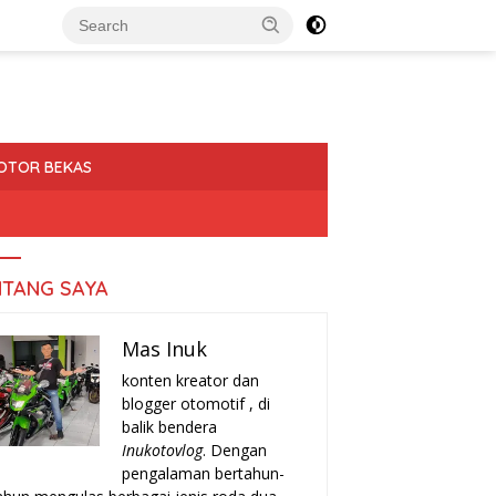
OTOR BEKAS
NTANG SAYA
Mas Inuk
konten kreator dan
blogger otomotif , di
balik bendera
Inukotovlog
. Dengan
pengalaman bertahun-
a-Tanda Turun Mesin
Rekomendasi Motor Matic Irit
H
r yang Harus Kamu
Bekas 2025: Pilihan Terbaik
T