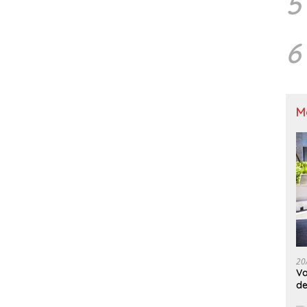
5
6
M
20
Va
de
M