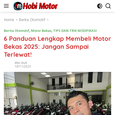
Skip
to
content
Home
Berita Otomotif
Berita Otomotif
,
Motor Bekas
,
TIPS DAN TRIK MODIFIKASI
6 Panduan Lengkap Membeli Motor
Bekas 2025: Jangan Sampai
Terlewat!
Mas Inuk
18/11/2025