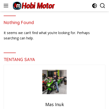
Skip
to
content
Nothing Found
It seems we can’t find what you’re looking for. Perhaps
searching can help.
TENTANG SAYA
Mas Inuk