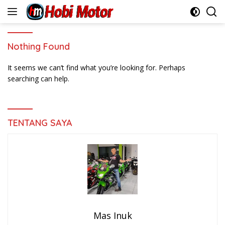
Skip
to
content
Nothing Found
It seems we can’t find what you’re looking for. Perhaps
searching can help.
TENTANG SAYA
Mas Inuk